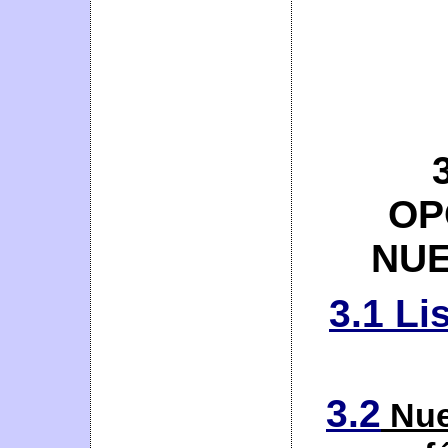
OP
NUE
3.1
Li
3.2
Nue