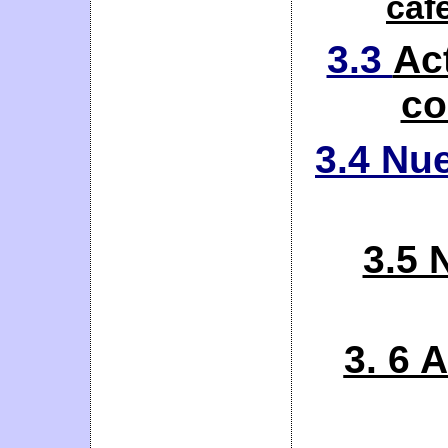
caf
3.3
Ac
co
3.4
Nue
3.5 
3. 6 