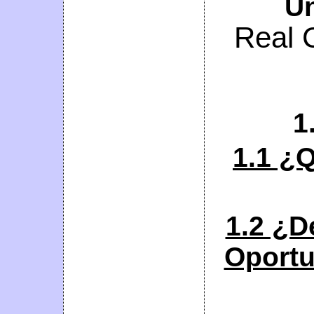
Un
Real 
1
1.1 ¿Q
1.2 ¿D
Oportu