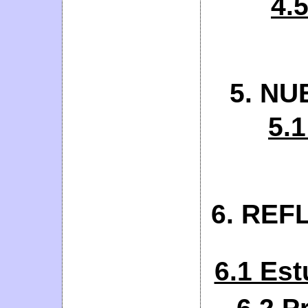
4.5
5. N
5.1
6. REF
6.1 Est